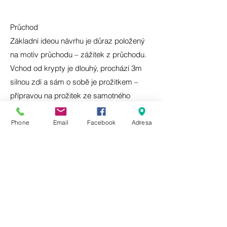
Průchod
Základní ideou návrhu je důraz položený
na motiv průchodu – zážitek z průchodu.
Vchod od krypty je dlouhý, prochází 3m
silnou zdí a sám o sobě je prožitkem –
přípravou na prožitek ze samotného
prostoru krypty. Dveře jsou pak součástí
tohoto prožitku – cesty.
Phone
Email
Facebook
Adresa
Hranice
Průchod je symbolem hranice. Překročení
hranice. Překročení hranice vstupu do
krypty bylo pro oběti definitivní – bez
návratu. Překročení hranice všech obětí
atentátu bylo symbolické – bez návratu.