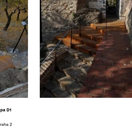
apa D1
raha 2