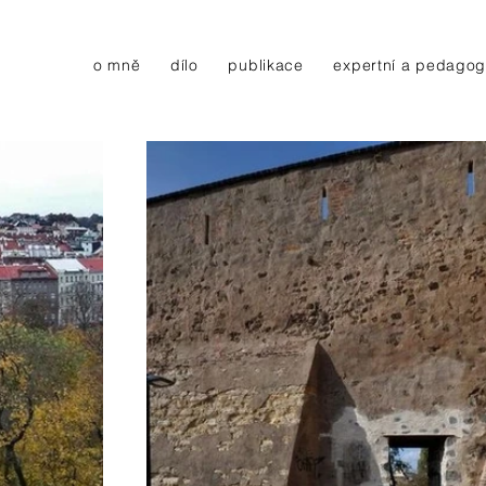
o mně
dílo
publikace
expertní a pedagog