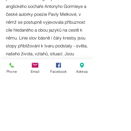
anglického sochaře Antonyho Gormleye a
české autorky poezie Pavly Melkové, v
němž se postupně vyjevovala příbuznost
cíle hledaného a obou jazyků na cestě k
němu. Linie slov básně i čáry kresby jsou
stopy přibližování k tvaru podstaty - světa,
našeho života, vztahů, situací. Jsou
stopami jeho obkružování, tahy
imaginace. Tahy slov poezie a tahy linií
Phone
Email
Facebook
Adresa
kreseb v této knize obkružují tentýž střed
a odvíjí se od stejného horizontu. Křížení
stop zpřesňuje obrys. V ponoření do tahů
skrze vědomí se objevuje jeden společný
jazyk. A v tom je smysl jejich setkání.
Kniha vychází dvojjazyčně, tak aby byla